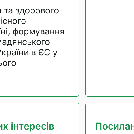
я та здорового
існого
ні, формування
мадянського
України в ЄС у
ього
х інтересів
Посила