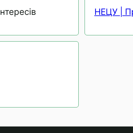
інтересів
НЕЦУ | П