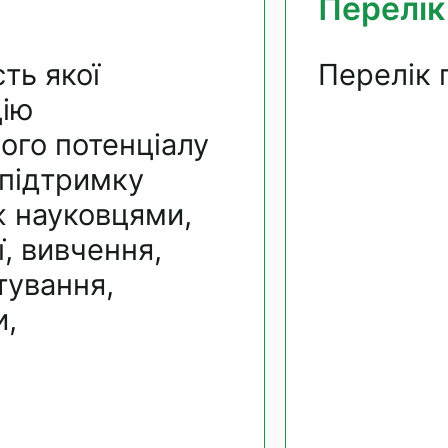
Перелік
ть якої
Перелік 
цію
ого потенціалу
 підтримку
ж науковцями,
ї, вивчення,
тування,
,