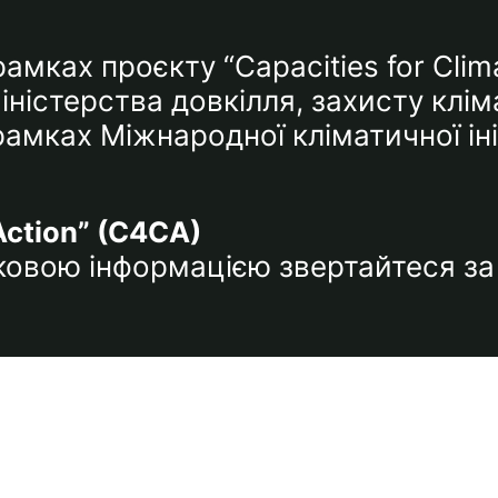
амках проєкту “Capacities for Clim
ністерства довкілля, захисту клім
мках Міжнародної кліматичної ініц
Action” (C4CA)
тковою інформацією звертайтеся 