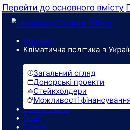
Перейти до основного вмісту
Про нас
Кліматична політика в Україн
Загальний огляд
Донорські проекти
Стейкхолдери
Можливості фінансуванн
Центр знань
Події
Статті