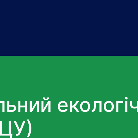
льний екологі
ЕЦУ)