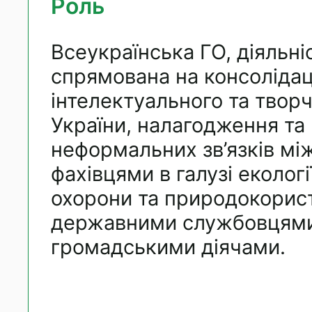
Роль
Всеукраїнська ГО, діяльніс
спрямована на консоліда
інтелектуального та творч
України, налагодження та
неформальних зв’язків мі
фахівцями в галузі екологі
охорони та природокорис
державними службовцями
громадськими діячами.