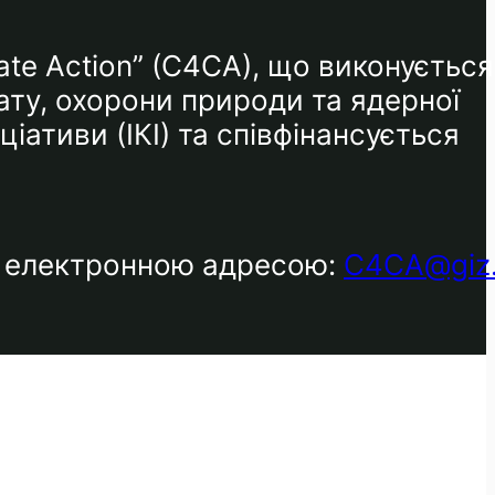
ate Action” (C4CA), що виконується
ату, охорони природи та ядерної
іативи (ІКІ) та співфінансується
за електронною адресою:
C4CA@giz