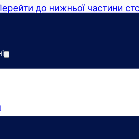
Перейти до нижньої частини ст
і
я