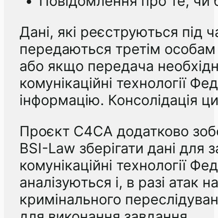
Повідомлення про те, чи
Дані, які реєструються під 
передаються третім особам 
або якщо передача необхідн
комунікаційні технології Ф
інформацію. Консолідація ц
Проєкт C4CA додатково зобов’я
BSI-Law зберігати дані для 
комунікаційні технології Фе
аналізуються і, в разі атак 
кримінального переслідуванн
для виконання завдання.