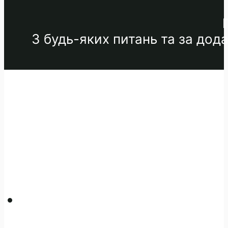
З будь-яких питань та за до