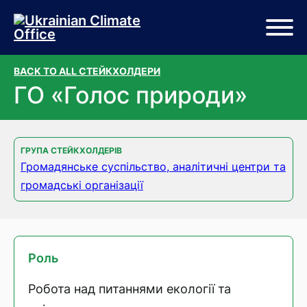
Перейти до основного вмісту
Перейти до нижньої частини сторінки
BACK TO ALL СТЕЙКХОЛДЕРИ
ГО «Голос природи»
ГРУПА СТЕЙКХОЛДЕРІВ
Громадянське суспільство, аналітичні центри та
громадські організації
Роль
Робота над питаннями екології та