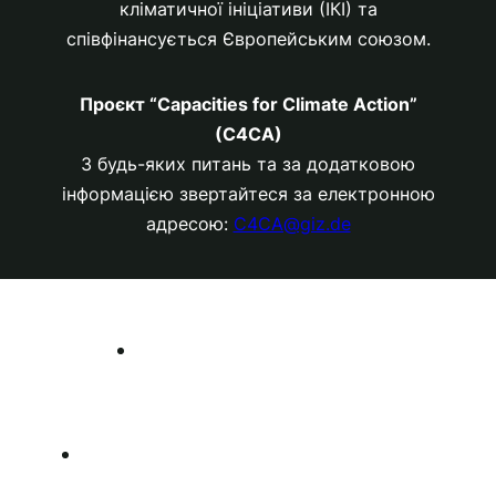
кліматичної ініціативи (ІКІ) та
співфінансується Європейським союзом.
Проєкт “Capacities for Climate Action”
(C4CA)
З будь-яких питань та за додатковою
інформацією звертайтеся за електронною
адресою:
C4CA@giz.de