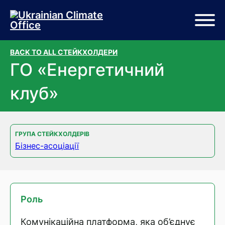
Перейти до основного вмісту
Перейти до нижньої частини сторінки
BACK TO ALL СТЕЙКХОЛДЕРИ
ГО «Енергетичний
клуб»
ГРУПА СТЕЙКХОЛДЕРІВ
Бізнес-асоціації
Роль
Комунікаційна платформа, яка об’єднує