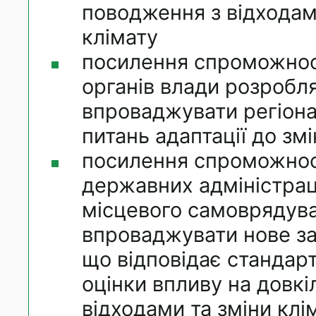
поводження з відходам
клімату
посилення спроможнос
органів влади розробля
впроваджувати регіона
питань адаптації до зм
посилення спроможнос
державних адміністраці
місцевого самоврядув
впроваджувати нове з
що відповідає стандар
оцінки впливу на довкі
відходами та зміни клі