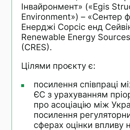
Інвайронмент» («Egis Stru
Environment») – «Сентер 
Енерджі Сорсіс енд Сейвін
Renewable Energy Sources
(CRES).
Цілями проєкту є:
посилення співпраці м
ЄС з урахуванням пріо
про асоціацію між Укр
посилення регуляторни
сферах оцінки впливу н