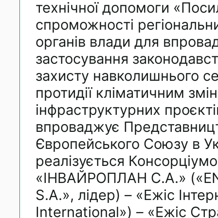
технічної допомоги «Пос
спроможності регіональни
органів влади для впрова
застосування законодавст
захисту навколишнього с
протидії кліматичним змі
інфраструктурних проєкті
впроваджує Представниц
Європейського Союзу в Укр
реалізується Консорціум
«ІНВАЙРОПЛАН С.А.» («
S.A.», лідер) – «Ежіс Інте
International») – «Ежіс Ст