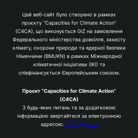
Цей веб-сайт було створено в рамках
проєкту “Capacities for Climate Action”
(C4CA), що виконується GIZ на замовлення
Федерального міністерства довкілля, захисту
клімату, охорони природи та ядерної безпеки
Німеччини (BMUKN) в рамках Міжнародної
кліматичної ініціативи (ІКІ) та
співфінансується Європейським союзом.
Проєкт “Capacities for Climate Action”
(C4CA)
З будь-яких питань та за додатковою
інформацією звертайтеся за електронною
адресою:
C4CA@giz.de