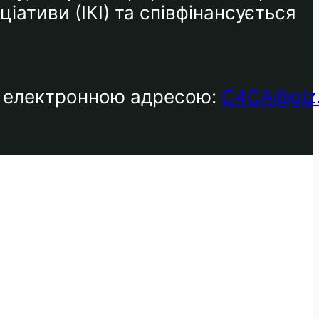
іативи (ІКІ) та співфінансується
за електронною адресою:
C4CA@giz