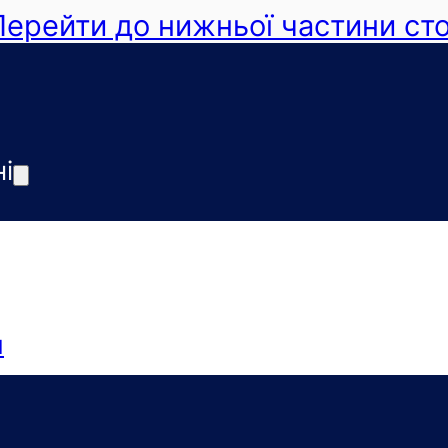
Перейти до нижньої частини ст
і
я