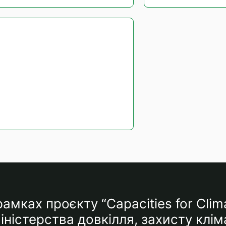
амках проєкту “Capacities for Clim
ністерства довкілля, захисту клім