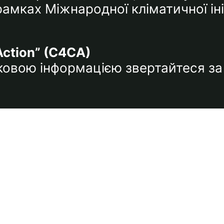
мках Міжнародної кліматичної ініц
Action” (C4CA)
тковою інформацією звертайтеся 