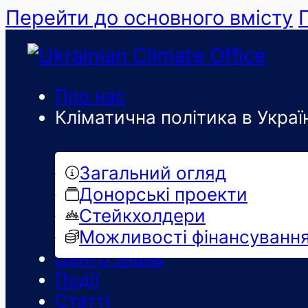
Перейти до основного вмісту
Про нас
Кліматична політика в Україн
Загальний огляд
Донорські проекти
Стейкхолдери
Можливості фінансуванн
Центр знань
Події
Статті