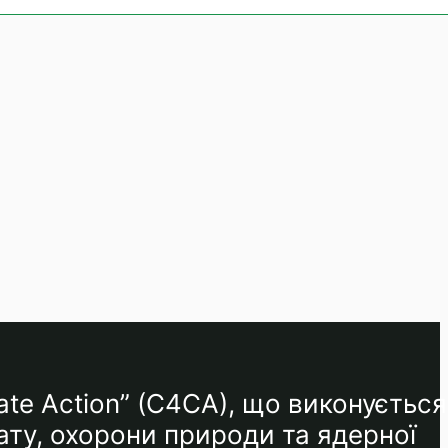
ate Action” (C4CA), що виконується
ату, охорони природи та ядерної