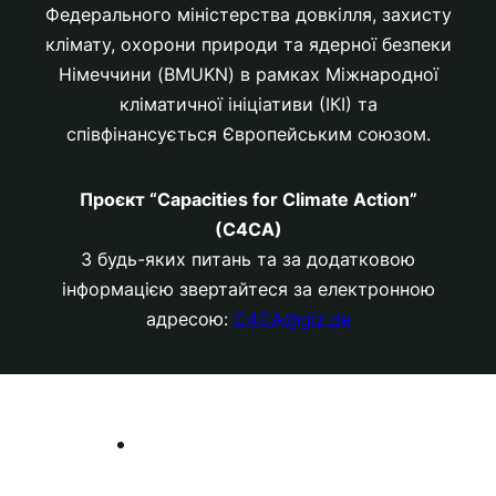
Федерального міністерства довкілля, захисту
клімату, охорони природи та ядерної безпеки
Німеччини (BMUKN) в рамках Міжнародної
кліматичної ініціативи (ІКІ) та
співфінансується Європейським союзом.
Проєкт “Capacities for Climate Action”
(C4CA)
З будь-яких питань та за додатковою
інформацією звертайтеся за електронною
адресою:
C4CA@giz.de