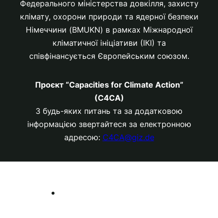
Федерального міністерства довкілля, захисту
клімату, охорони природи та ядерної безпеки
Німеччини (BMUKN) в рамках Міжнародної
кліматичної ініціативи (ІКІ) та
співфінансується Європейським союзом.
Проєкт “Capacities for Climate Action”
(C4CA)
З будь-яких питань та за додатковою
інформацією звертайтеся за електронною
адресою:
C4CA@giz.de