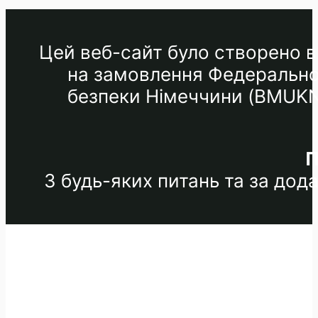
Цей веб-сайт було створено в 
на замовлення Федеральног
безпеки Німеччини (BMUKN) 
П
З будь-яких питань та за до