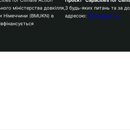
ного міністерства довкілля,
З будь-яких питань та за 
ки Німеччини (BMUKN) в
адресою:
C4CA@giz.de
півфінансується