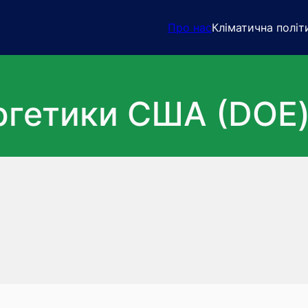
Про нас
Кліматична політи
ргетики США (DOE