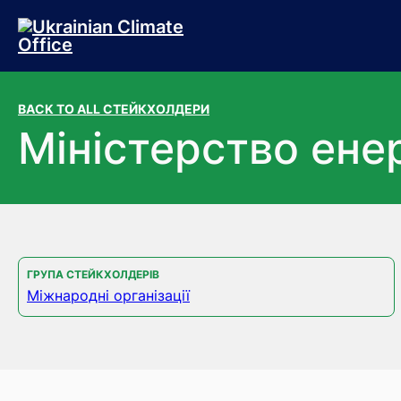
Перейти до основного вмісту
Перейти до нижньої частини сторінки
BACK TO ALL СТЕЙКХОЛДЕРИ
Міністерство ене
ГРУПА СТЕЙКХОЛДЕРІВ
Міжнародні організації