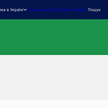
ка в Україні
Центр знань
Події
Статті
English
Пошук
)