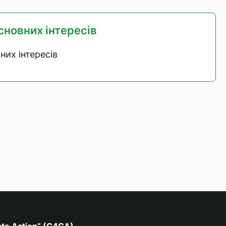
сновних інтересів
них інтересів
ate Action” (C4CA)