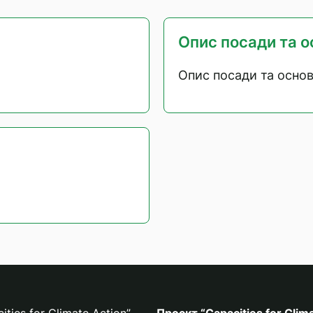
Опис посади та о
Опис посади та основ
ies for Climate Action”
Проєкт “Capacities for Clim