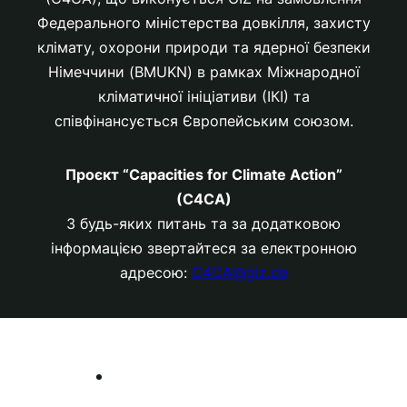
Федерального міністерства довкілля, захисту
клімату, охорони природи та ядерної безпеки
Німеччини (BMUKN) в рамках Міжнародної
кліматичної ініціативи (ІКІ) та
співфінансується Європейським союзом.
Проєкт “Capacities for Climate Action”
(C4CA)
З будь-яких питань та за додатковою
інформацією звертайтеся за електронною
адресою:
C4CA@giz.de