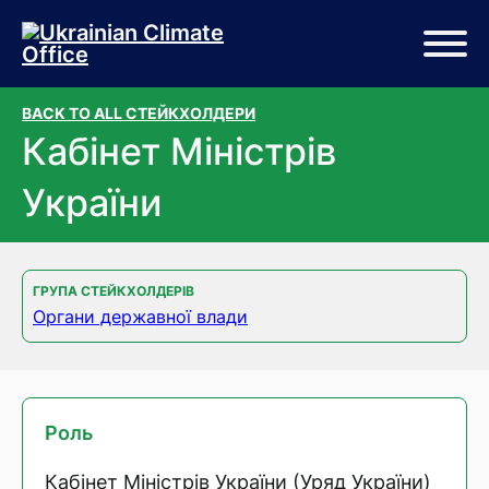
Перейти до основного вмісту
Перейти до нижньої частини сторінки
BACK TO ALL СТЕЙКХОЛДЕРИ
Кабінет Міністрів
України
ГРУПА СТЕЙКХОЛДЕРІВ
Органи державної влади
Роль
Кабінет Міністрів України (Уряд України)