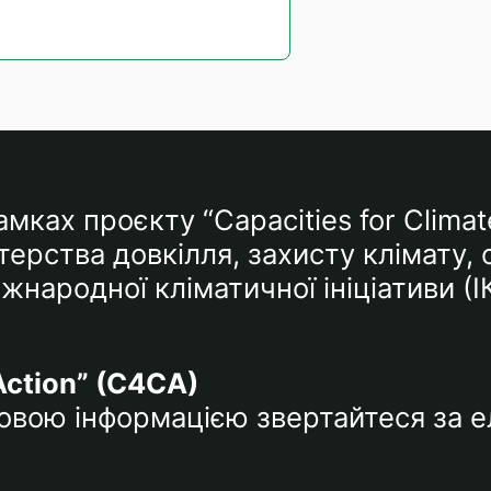
мках проєкту “Capacities for Climat
ерства довкілля, захисту клімату,
народної кліматичної ініціативи (І
Action” (C4CA)
тковою інформацією звертайтеся за