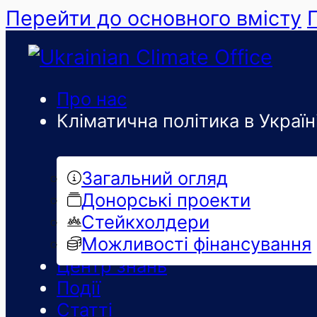
Перейти до основного вмісту
Про нас
Кліматична політика в Україн
Загальний огляд
Донорські проекти
Стейкхолдери
Можливості фінансування
Центр знань
Події
Статті