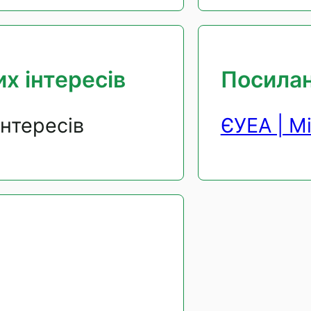
х інтересів
Посила
інтересів
ЄУЕА | Мі