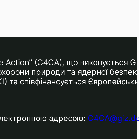
e Action” (C4CA), що виконується GI
 охорони природи та ядерної безпек
КІ) та співфінансується Європейськ
 електронною адресою:
C4CA@giz.d