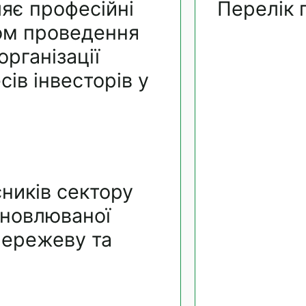
ляє професійні
Перелік 
хом проведення
організації
сів інвесторів у
ників сектору
дновлюваної
мережеву та