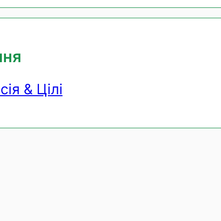
ння
сія & Цілі