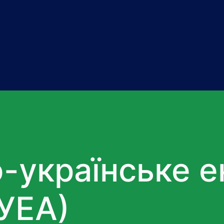
-українське е
ЄУЕА)