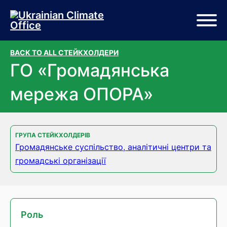
Перейти до основного вмісту
Перейти до нижньої частини сторінки
BACK TO ALL СТЕЙКХОЛДЕРИ
ГО «Громадянська
мережа ОПОРА»
ГРУПА СТЕЙКХОЛДЕРІВ
Громадянське суспільство, аналітичні центри та
громадські організації
Роль