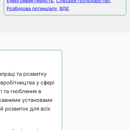
Енергоефективність
,
Сільське господарство
,
Розбудова потенціалу
,
ВДЄ
впраці та розвитку
півробітництва у сфері
і та гноблення в
ержавними установами
й розвиток для всіх