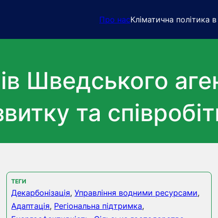
Про нас
Кліматична політика в 
ів Шведського аген
витку та співробіт
ТЕГИ
Декарбонізація
,
Управління водними ресурсами
,
Адаптація
,
Регіональна підтримка
,