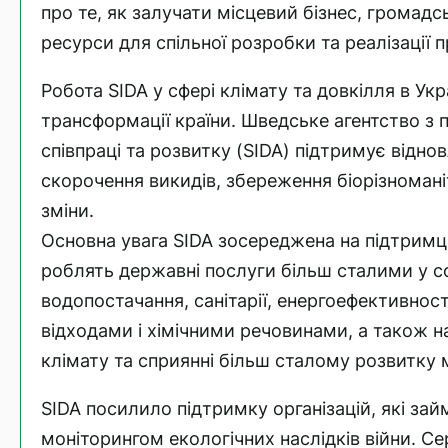
про те, як залучати місцевий бізнес, громадські
ресурси для спільної розробки та реалізації п
Робота SIDA у сфері клімату та довкілля в Укра
трансформації країни. Шведське агентство з 
співпраці та розвитку (SIDA) підтримує відно
скорочення викидів, збереження біорізномані
зміни.
Основна увага SIDA зосереджена на підтримці 
роблять державні послуги більш сталими у с
водопостачання, санітарії, енергоефективност
відходами і хімічними речовинами, а також на
клімату та сприянні більш сталому розвитку мі
SIDA посилило підтримку організацій, які за
моніторингом екологічних наслідків війни. Се