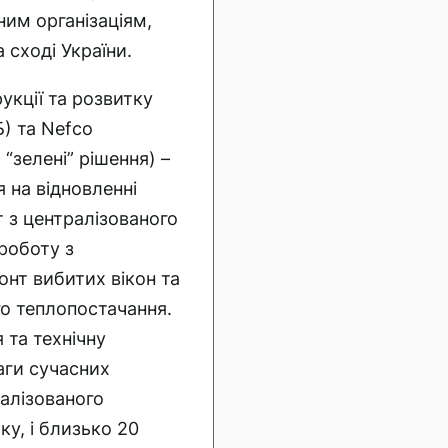
ним організаціям,
сході України.
укції та розвитку
Б) та Nefco
“зелені” рішення) –
 на відновленні
 з централізованого
роботу з
онт вибитих вікон та
о теплопостачання.
та технічну
аги сучасних
ралізованого
у, і близько 20