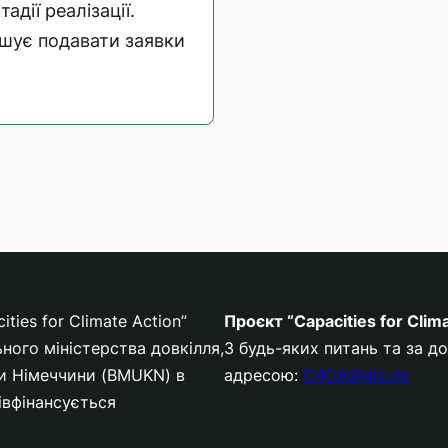
дії реалізації.
ошує подавати заявки
ies for Climate Action”
Проєкт “Capacities for Clim
ного міністерства довкілля,
З будь-яких питань та за 
ки Німеччини (BMUKN) в
адресою:
C4CA@giz.de
півфінансується