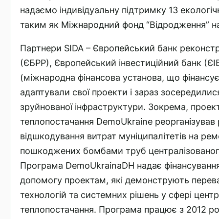
надаємо індивідуальну підтримку 13 екологіч
таким як Міжнародний фонд “Відродження” на 
Партнери SIDA – Європейський банк реконстр
(ЄБРР), Європейський інвестиційний банк (ЄІ
(міжнародна фінансова установа, що фінансує 
адаптували свої проекти і зараз зосередилися
зруйнованої інфраструктури. Зокрема, проект
теплопостачання DemoUkraine реорганізував 
відшкодування витрат муніципалітетів на рем
пошкоджених бомбами труб централізованог
Програма DemoUkrainaDH надає фінансування 
допомогу проектам, які демонструють перев
технологій та системних рішень у сфері цент
теплопостачання. Програма працює з 2012 рок