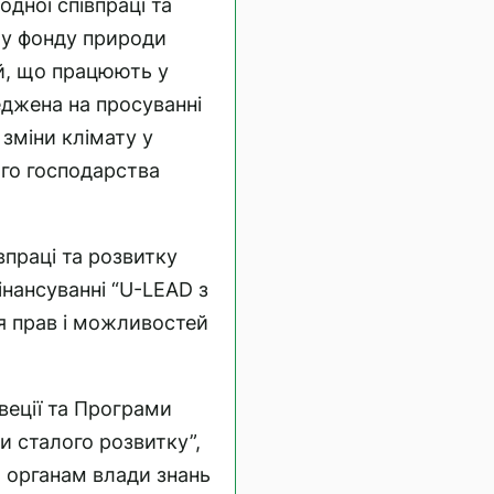
одної співпраці та
му фонду природи
ій, що працюють у
реджена на просуванні
зміни клімату у
кого господарства
впраці та розвитку
фінансуванні “U-LEAD з
я прав і можливостей
веції та Програми
 сталого розвитку”,
 органам влади знань