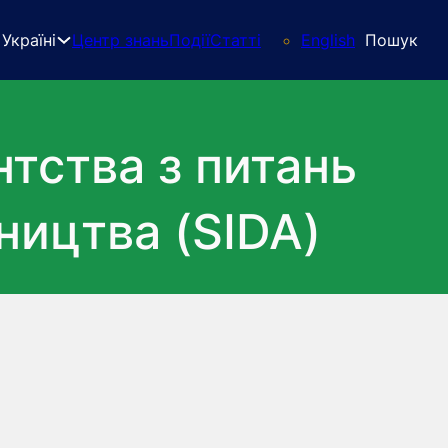
Україні
Центр знань
Події
Статті
English
Пошук
тства з питань
ництва (SIDA)