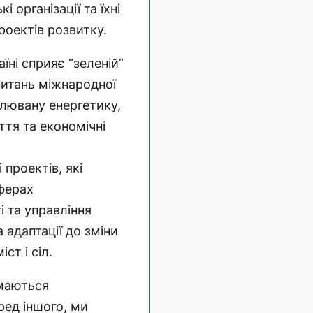
 організації та їхні
роектів розвитку.
їні сприяє “зеленій”
питань міжнародної
влювану енергетику,
ття та економічні
проектів, які
ферах
і та управління
 адаптації до зміни
ст і сіл.
ймаються
ред іншого, ми