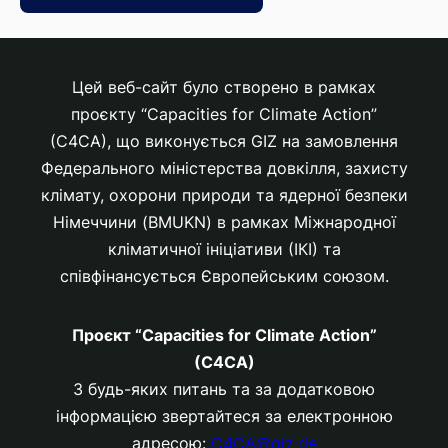
Цей веб-сайт було створено в рамках
проєкту “Capacities for Climate Action”
(C4CA), що виконується GIZ на замовлення
Федерального міністерства довкілля, захисту
клімату, охорони природи та ядерної безпеки
Німеччини (BMUKN) в рамках Міжнародної
кліматичної ініціативи (ІКІ) та
співфінансується Європейським союзом.
Проєкт “Capacities for Climate Action”
(C4CA)
З будь-яких питань та за додатковою
інформацією звертайтеся за електронною
адресою:
C4CA@giz.de