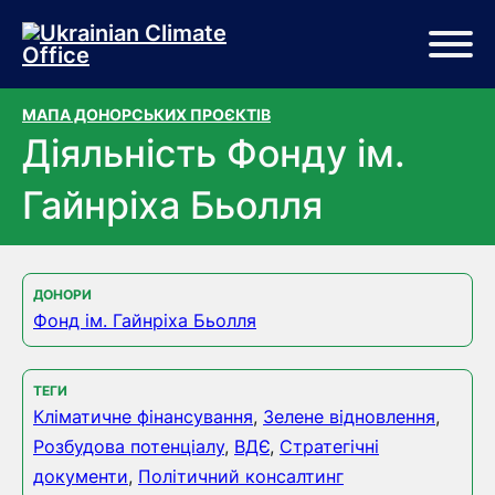
Перейти до основного вмісту
Перейти до нижньої частини сторінки
МАПА ДОНОРСЬКИХ ПРОЄКТІВ
Діяльність Фонду ім.
Гайнріха Бьолля
ДОНОРИ
Фонд ім. Гайнріха Бьолля
ТЕГИ
Кліматичне фінансування
,
Зелене відновлення
,
Розбудова потенціалу
,
ВДЄ
,
Стратегічні
документи
,
Політичний консалтинг