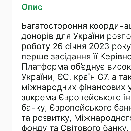
Опис
Багатостороння координа
донорів для України розп
роботу 26 січня 2023 року
перше засідання її Керівно
Платформа об’єднує висок
України, ЄС, країн G7, а т
міжнародних фінансових у
зокрема Європейського ін
банку, Європейського бан
та розвитку, Міжнародног
фонду та Світового банку.