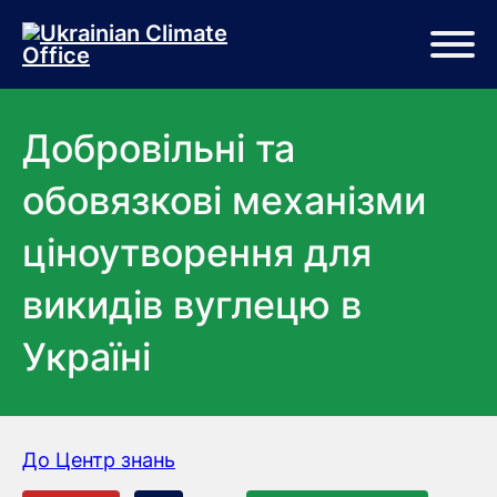
Перейти до основного вмісту
Перейти до нижньої частини сторінки
Добровільні та
обовязкові механізми
ціноутворення для
викидів вуглецю в
Україні
До Центр знань