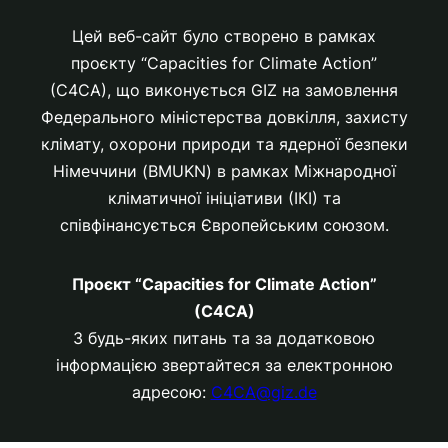
Цей веб-сайт було створено в рамках
проєкту “Capacities for Climate Action”
(C4CA), що виконується GIZ на замовлення
Федерального міністерства довкілля, захисту
клімату, охорони природи та ядерної безпеки
Німеччини (BMUKN) в рамках Міжнародної
кліматичної ініціативи (ІКІ) та
співфінансується Європейським союзом.
Проєкт “Capacities for Climate Action”
(C4CA)
З будь-яких питань та за додатковою
інформацією звертайтеся за електронною
адресою:
C4CA@giz.de