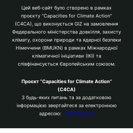
Цей веб-сайт було створено в рамках
проєкту “Capacities for Climate Action”
(C4CA), що виконується GIZ на замовлення
Федерального міністерства довкілля, захисту
клімату, охорони природи та ядерної безпеки
Німеччини (BMUKN) в рамках Міжнародної
кліматичної ініціативи (ІКІ) та
співфінансується Європейським союзом.
Проєкт “Capacities for Climate Action”
(C4CA)
З будь-яких питань та за додатковою
інформацією звертайтеся за електронною
адресою:
C4CA@giz.de